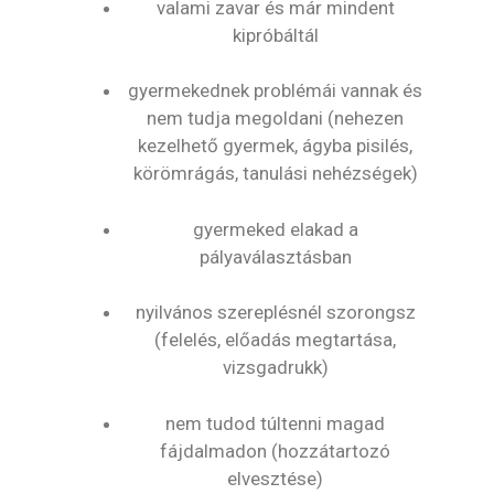
valami zavar és már mindent
kipróbáltál
gyermekednek problémái vannak és
nem tudja megoldani (nehezen
kezelhető gyermek, ágyba pisilés,
körömrágás, tanulási nehézségek)
gyermeked elakad a
pályaválasztásban
nyilvános szereplésnél szorongsz
(felelés, előadás megtartása,
vizsgadrukk)
nem tudod túltenni magad
fájdalmadon (hozzátartozó
elvesztése)