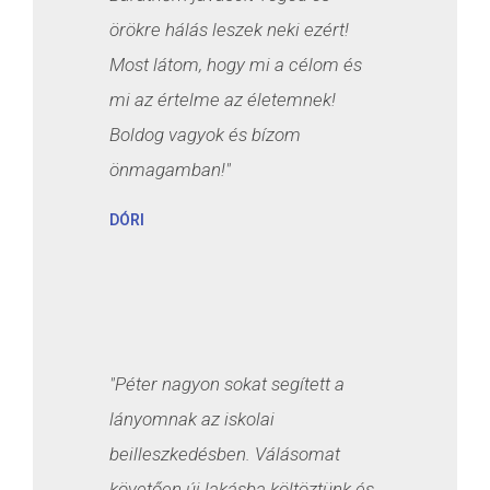
örökre hálás leszek neki ezért!
Most látom, hogy mi a célom és
mi az értelme az életemnek!
Boldog vagyok és bízom
önmagamban!"
DÓRI
"Péter nagyon sokat segített a
lányomnak az iskolai
beilleszkedésben. Válásomat
követően új lakásba költöztünk és