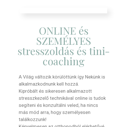
ONLINE és
SZEMÉLYES
stresszoldás és tini-
coaching
A Világ változik körülöttünk így Nekünk is
alkalmazkodnunk kell hozzá.
Kipróbált és sikeresen alkalmazott
stresszkezelő technikával online is tudok
segíteni és konzultálni veled, ha nincs
más mód arra, hogy személyesen
találkozzunk!
Kényelmesen az otthonodból elérhetővé