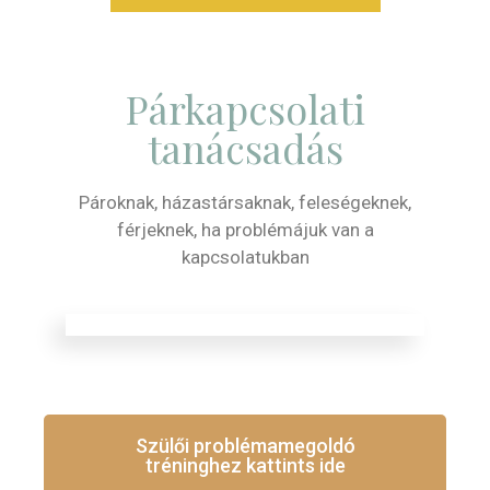
Párkapcsolati
tanácsadás
Pároknak, házastársaknak, feleségeknek,
férjeknek, ha problémájuk van a
kapcsolatukban
Szülői problémamegoldó
tréninghez kattints ide