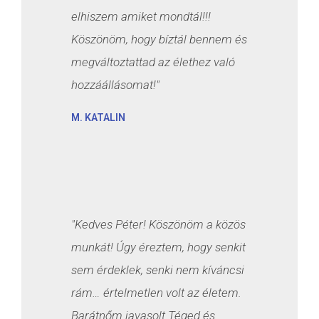
elhiszem amiket mondtál!!!
Köszönöm, hogy bíztál bennem és
megváltoztattad az élethez való
hozzáállásomat!"
M. KATALIN
"Kedves Péter! Köszönöm a közös
munkát! Úgy éreztem, hogy senkit
sem érdeklek, senki nem kíváncsi
rám… értelmetlen volt az életem.
Barátnőm javasolt Téged és