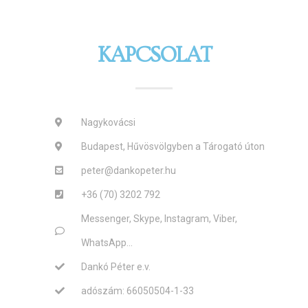
KAPCSOLAT
Nagykovácsi
Budapest, Hűvösvölgyben a Tárogató úton
peter@dankopeter.hu
+36 (70) 3202 792
Messenger, Skype, Instagram, Viber,
WhatsApp...
Dankó Péter e.v.
adószám: 66050504-1-33