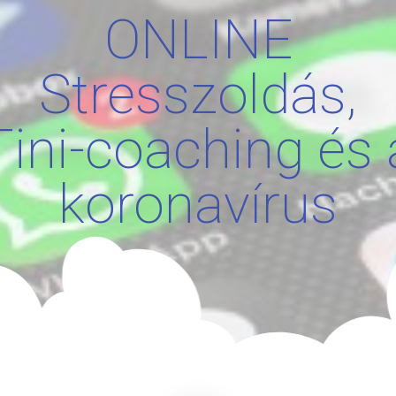
ONLINE
Stresszoldás,
Tini-coaching és 
koronavírus