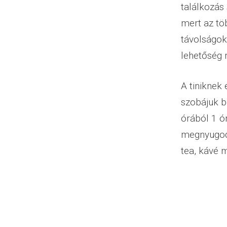
találkozás
mert az töb
távolságok
lehetőség 
A tiniknek 
szobájuk b
órából 1 ó
megnyugod
tea, kávé m