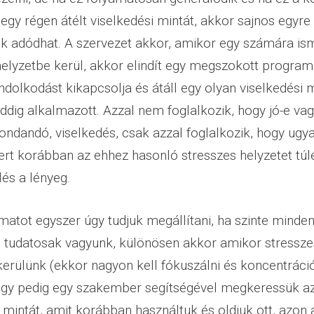
egy régen átélt viselkedési mintát, akkor sajnos egyre
 adódhat. A szervezet akkor, amikor egy számára is
helyzetbe kerül, akkor elindít egy megszokott program
ndolkodást kikapcsolja és átáll egy olyan viselkedési m
ddig alkalmazott. Azzal nem foglalkozik, hogy jó-e va
ondandó, viselkedés, csak azzal foglalkozik, hogy ugy
ert korábban az ehhez hasonló stresszes helyzetet túlél
lés a lényeg.
amatot egyszer úgy tudjuk megállítani, ha szinte minde
n tudatosak vagyunk, különösen akkor amikor stressze
kerülünk (ekkor nagyon kell fókuszálni és koncentráció
vagy pedig egy szakember segítségével megkeressük az
 mintát, amit korábban használtuk és oldjuk ott, azon a