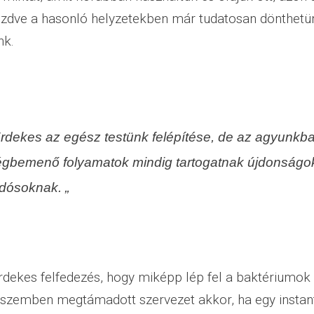
ezdve a hasonló helyzetekben már tudatosan dönthetün
nk.
Érdekes az egész testünk felépítése, de az agyunkb
égbemenő folyamatok mindig tartogatnak újdonságo
dósoknak. „
érdekes felfedezés, hogy miképp lép fel a baktériumok
 szemben megtámadott szervezet akkor, ha egy instant