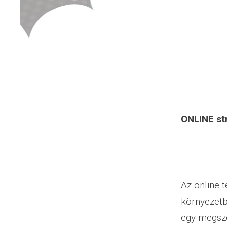
ONLINE str
Az online 
környezetb
egy megszo