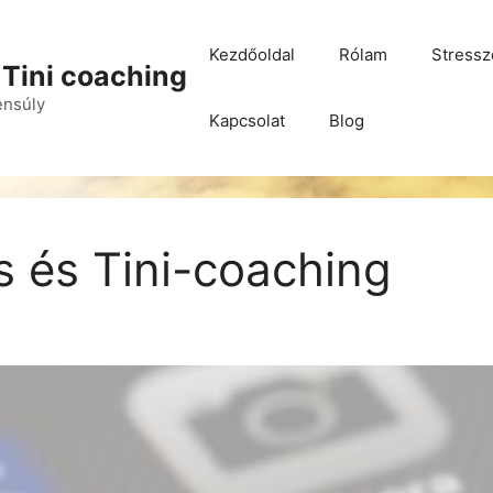
Kezdőoldal
Rólam
Stressz
 Tini coaching
yensúly
Kapcsolat
Blog
 és Tini-coaching