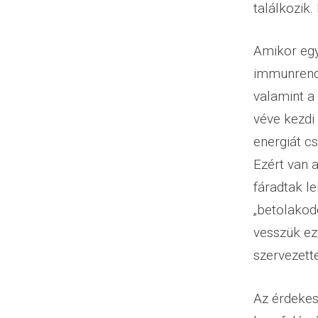
találkozik
Amikor egy
immunrends
valamint a
véve kezdi
energiát cs
Ezért van 
fáradtak l
„betolakod
vesszük ezt
szervezett
Az érdekes