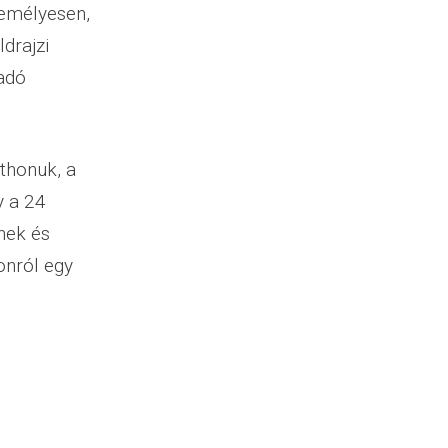
zemélyesen,
ldrajzi
 adó
tthonuk, a
y a 24
nek és
nról egy