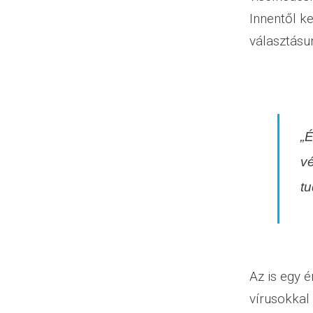
Innentől k
választásu
„
v
tu
Az is egy 
vírusokkal