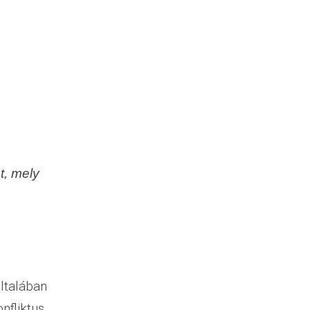
t, mely
általában
nfliktus