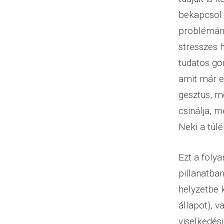
bekapcsol 
problémánk
stresszes 
tudatos go
amit már e
gesztus, m
csinálja, m
Neki a túlé
Ezt a foly
pillanatba
helyzetbe 
állapot), 
viselkedési