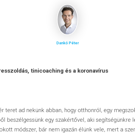
Dankó Péter
esszoldás, tinicoaching és a koronavírus
tér teret ad nekünk abban, hogy otthonról, egy megszo
ől beszélgessünk egy szakértővel, aki segítségünkre l
kott módszer, bár nem igazán élünk vele, mert a sz