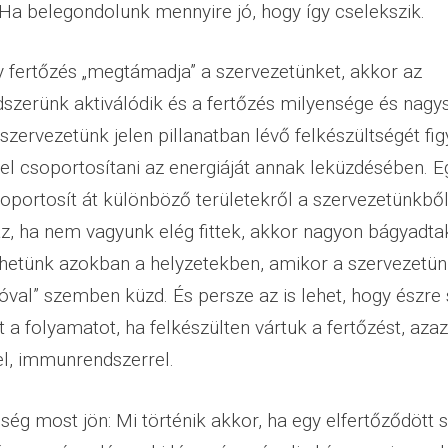
. Ha belegondolunk mennyire jó, hogy így cselekszik.
 fertőzés „megtámadja” a szervezetünket, akkor az
zerünk aktiválódik és a fertőzés milyensége és nagy
 szervezetünk jelen pillanatban lévő felkészültségét f
 el csoportosítani az energiáját annak leküzdésében. 
oportosít át különböző területekről a szervezetünkből 
az, ha nem vagyunk elég fittek, akkor nagyon bágyadtak
ehetünk azokban a helyzetekben, amikor a szervezetün
óval” szemben küzd. És persze az is lehet, hogy észre
 a folyamatot, ha felkészülten vártuk a fertőzést, aza
el, immunrendszerrel.
ség most jön: Mi történik akkor, ha egy elfertőződött 