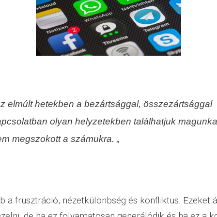
z elmúlt hetekben a bezártsággal, összezártsággal
apcsolatban olyan helyzetekben találhatjuk magunka
em megszokott a számukra. „
b a frusztráció, nézetkülönbség és konfliktus. Ezeket 
ezelni, de ha ez folyamatosan generálódik és ha ez a ko