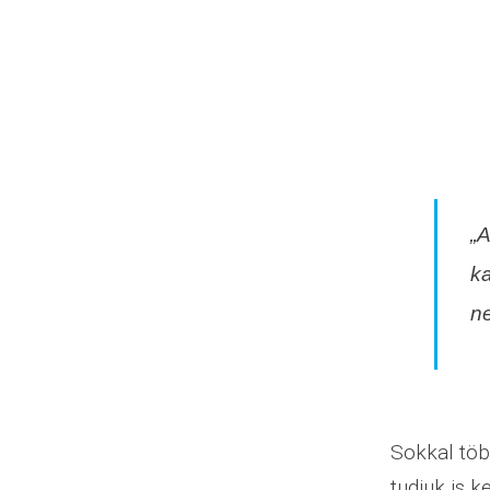
„A
k
n
Sokkal töb
tudjuk is k