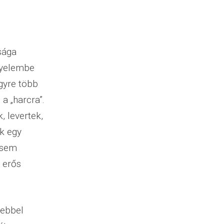
sága
igyelembe
Egyre több
a „harcra”.
, levertek,
k egy
 sem
z erős
sebbel