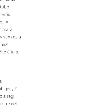
 több
merős
ot: A
intára,
gy sem az a
anazt
te általa.
n
s
t igénylő
t a régi
 stresszt.