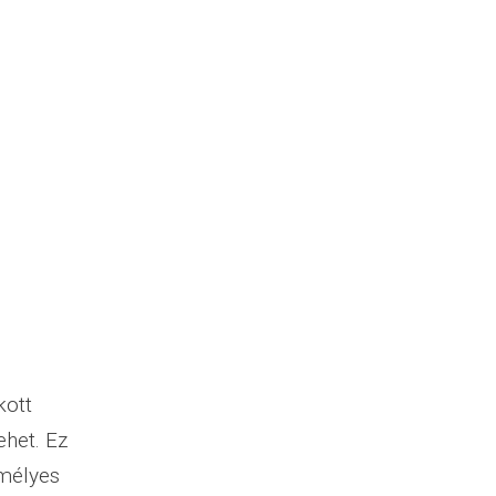
kott
ehet. Ez
emélyes