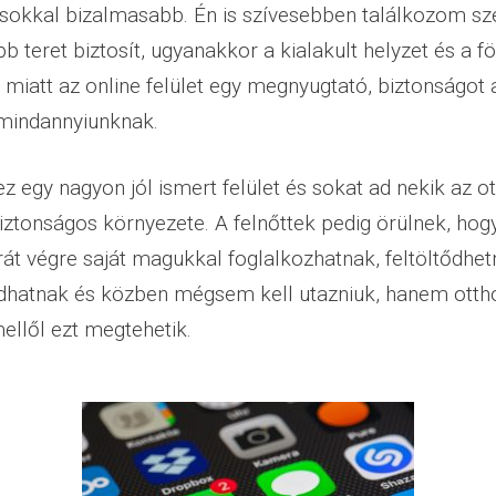
 sokkal bizalmasabb. Én is szívesebben találkozom s
b teret biztosít, ugyanakkor a kialakult helyzet és a fö
 miatt az online felület egy megnyugtató, biztonságot
mindannyiunknak.
ez egy nagyon jól ismert felület és sokat ad nekik az o
iztonságos környezete. A felnőttek pedig örülnek, hog
rát végre saját magukkal foglalkozhatnak, feltöltődhet
hatnak és közben mégsem kell utazniuk, hanem ottho
ellől ezt megtehetik.