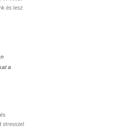
k és lesz
an
kat a
 és
 stresszel