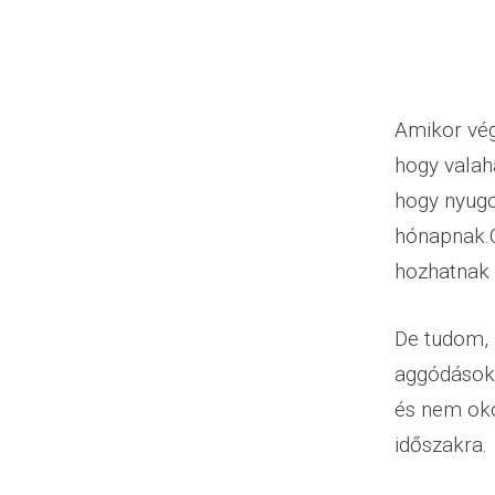
Amikor vég
hogy valah
hogy nyugo
hónapnak.C
hozhatnak a
De tudom, 
aggódások,
és nem oko
időszakra.