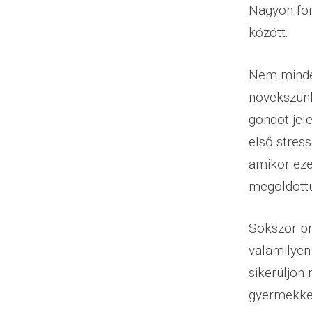
Nagyon fon
között.
Nem mindeg
növekszünk
gondot jel
első stres
amikor eze
megoldottu
Sokszor pr
valamilyen
sikerüljön
gyermekkel