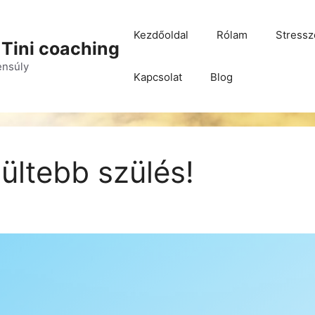
Kezdőoldal
Rólam
Stressz
 Tini coaching
yensúly
Kapcsolat
Blog
ültebb szülés!