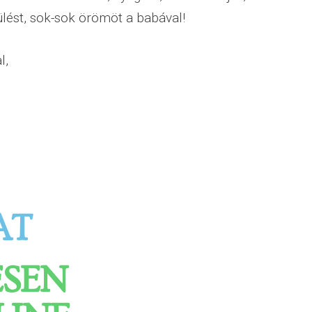
lést, sok-sok örömöt a babával!
l,
AT
ESEN