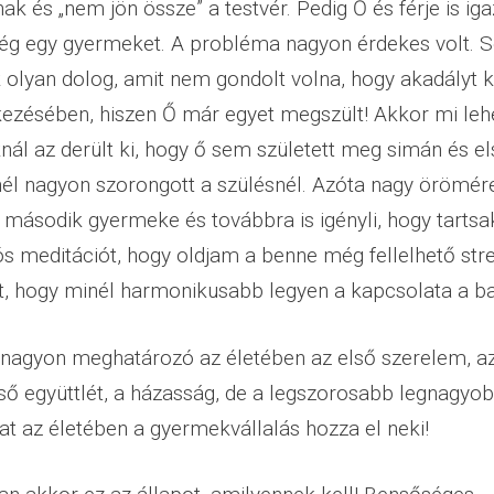
k és „nem jön össze” a testvér. Pedig Ő és férje is ig
g egy gyermeket. A probléma nagyon érdekes volt. 
ok olyan dolog, amit nem gondolt volna, hogy akadályt 
kezésében, hiszen Ő már egyet megszült! Akkor mi leh
nál az derült ki, hogy ő sem született meg simán és e
l nagyon szorongott a szülésnél. Azóta nagy örömér
második gyermeke és továbbra is igényli, hogy tartsa
iós meditációt, hogy oldjam a benne még fellelhető str
t, hogy minél harmonikusabb legyen a kapcsolata a ba
nagyon meghatározó az életében az első szerelem, az
lső együttlét, a házasság, de a legszorosabb legnagyo
at az életében a gyermekvállalás hozza el neki!