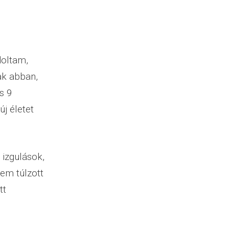
doltam,
ak abban,
s 9
j életet
 izgulások,
em túlzott
tt