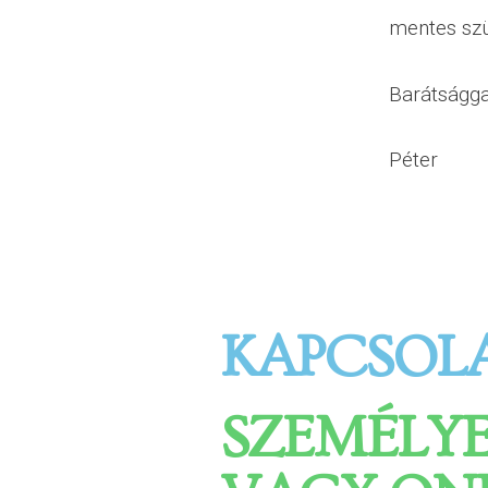
mentes szü
Barátságga
Péter
KAPCSOL
SZEMÉLY