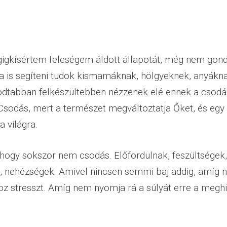
igkísértem feleségem áldott állapotát, még nem gon
a is segíteni tudok kismamáknak, hölgyeknek, anyákn
dtabban felkészültebben nézzenek elé ennek a csodá
sodás, mert a természet megváltoztatja Őket, és egy ú
 világra.
hogy sokszor nem csodás. Előfordulnak, feszültségek,
 nehézségek. Amivel nincsen semmi baj addig, amíg n
z stresszt. Amíg nem nyomja rá a súlyát erre a meghi