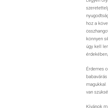
Legyen oly
szeretette
nyugodtság
hoz a köve
összhangot
könnyen si
úgy kell l
érdekében,
Érdemes ol
babavárás e
magukkal. 
van szüksé
Kívánok mi