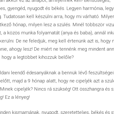
an akkor ez az állapot, amilyennek kell! Bensőséges,
ljes, gyengéd, nyugodt és békés. Legyen harmónia, leg
. Tudatosan kell készülni arra, hogy mi várható. Milye
tkező hónap, milyen lesz a szülés. Minél többször vizua
, a közös munka folyamatát (anya és baba), annál in
kerülni. De ne feledjük, meg kell értenünk azt is, hog
ennie, ahogy lesz! De miért ne tennénk meg mindent an
 hogy a legtöbbet kihozzuk belőle?
dani leendő édesanyáknak a bennük lévő feszültségei
lőtt, majd a 9 hónap alatt, hogy ne cipeljék azt a szü
Minek cipeljék? Nincs rá szükség! Ott összhangra és s
g! Ez a lényeg!
nden kismamának, nyugodt, szeretetteljes, békés és s