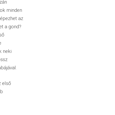
azán
Sok minden
képezhet az
et a gond?
lső
e
k neki
essz
bájával.
 első
bb