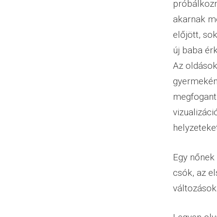
próbálkozna
akarnak mé
előjött, s
új baba ér
Az oldások
gyermekéné
megfogant 
vizualizác
helyzeteke
Egy nőnek 
csók, az e
változások