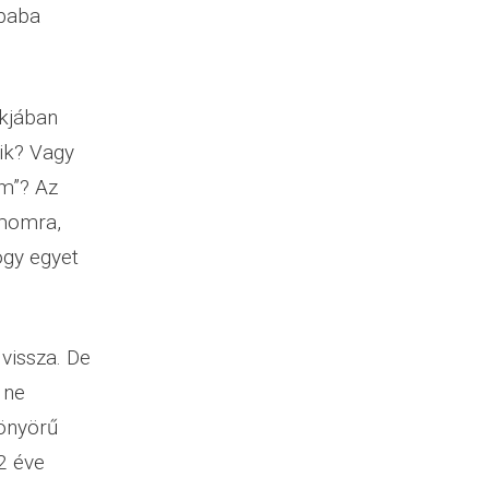
 baba
kjában
ik? Vagy
m”? Az
ámomra,
ogy egyet
vissza. De
 ne
önyörű
2 éve