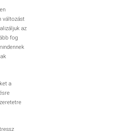
yen
n változást
lizáljuk az
kább fog
y mindennek
nak
ket a
lésre
zeretetre
tressz