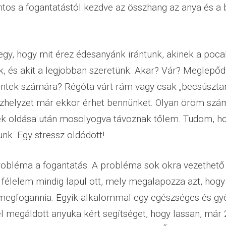
tos a fogantatástól kezdve az összhang az anya és a
y, hogy mit érez édesanyánk irántunk, akinek a poca
, és akit a legjobban szeretünk. Akar? Vár? Meglepőd
entek számára? Régóta várt rám vagy csak „becsúszta
szhelyzet már ekkor érhet bennünket. Olyan öröm sz
k oldása után mosolyogva távoznak tőlem. Tudom, h
nk. Egy stressz oldódott!
obléma a fogantatás. A probléma sok okra vezethető 
 félelem mindig lapul ott, mely megalapozza azt, hogy
 megfogannia. Egyik alkalommal egy egészséges és gy
 megáldott anyuka kért segítséget, hogy lassan, már 