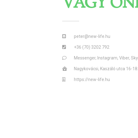
VAGY ON
peter@new-life.hu
+36 (70) 3202 792
Messenger, Instagram, Viber, Sky
Nagykovácsi, Kaszáló utca 16-1
https://new-life.hu