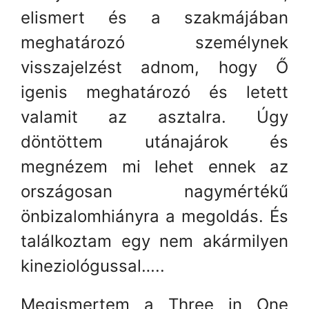
elismert és a szakmájában
meghatározó személynek
visszajelzést adnom, hogy Ő
igenis meghatározó és letett
valamit az asztalra. Úgy
döntöttem utánajárok és
megnézem mi lehet ennek az
országosan nagymértékű
önbizalomhiányra a megoldás. És
találkoztam egy nem akármilyen
kineziológussal…..
Megismertem a Three in One