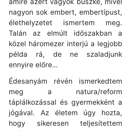
amire azért vagyok büszke, mivel
nagyon sok embert, embertípust,
élethelyzetet ismertem meg.
Talán az elmúlt időszakban a
közel háromezer interjú a legjobb
példa rá, de ne szaladjunk
ennyire előre…
Édesanyám révén ismerkedtem
meg a natura/reform
táplálkozással és gyermekként a
jógával. Az életem úgy hozta,
hogy sikeresen teljesítettem