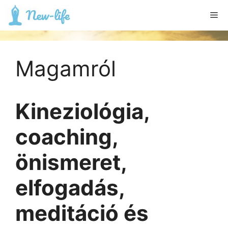
Kilépés
Me
a
tartalomba
Magamról
Kineziológia,
coaching,
önismeret,
elfogadás,
meditáció és