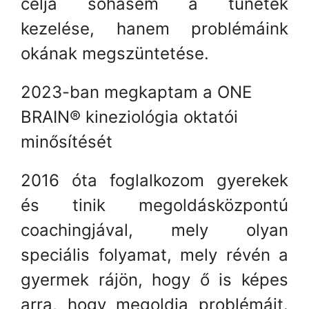
célja sohasem a tünetek
kezelése, hanem problémáink
okának megszüntetése.
2023-ban megkaptam a
ONE
BRAIN®
kineziológia oktatói
minősítését
2016 óta foglalkozom gyerekek
és tinik megoldásközpontú
coachingjával, mely olyan
speciális folyamat, mely révén a
gyermek rájön, hogy ő is képes
arra, hogy megoldja problémáit.