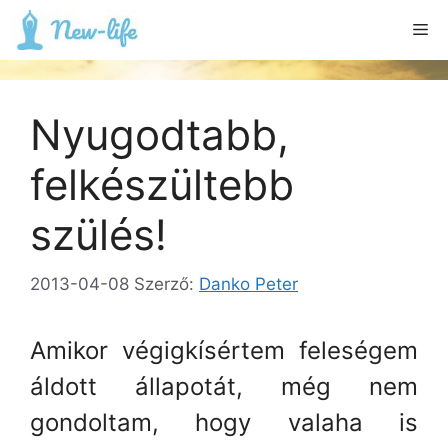
Kilépés
Me
a
tartalomba
Nyugodtabb,
felkészültebb
szülés!
2013-04-08
Szerző:
Danko Peter
Amikor végigkísértem feleségem
áldott állapotát, még nem
gondoltam, hogy valaha is