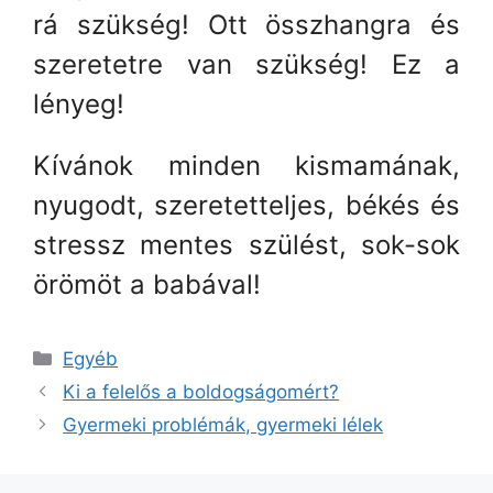
rá szükség! Ott összhangra és
szeretetre van szükség! Ez a
lényeg!
Kívánok minden kismamának,
nyugodt, szeretetteljes, békés és
stressz mentes szülést, sok-sok
örömöt a babával!
Kategória
Egyéb
Ki a felelős a boldogságomért?
Gyermeki problémák, gyermeki lélek