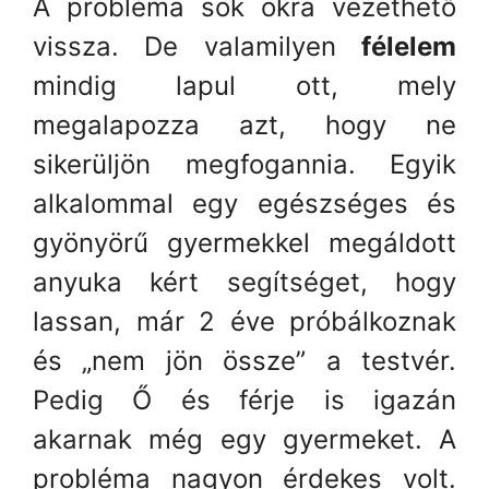
A probléma sok okra vezethető
vissza. De valamilyen
félelem
mindig lapul ott, mely
megalapozza azt, hogy ne
sikerüljön megfogannia. Egyik
alkalommal egy egészséges és
gyönyörű gyermekkel megáldott
anyuka kért segítséget, hogy
lassan, már 2 éve próbálkoznak
és „nem jön össze” a testvér.
Pedig Ő és férje is igazán
akarnak még egy gyermeket. A
probléma nagyon érdekes volt.